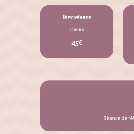
1ère séance
1 heure
45€
Séance de ré